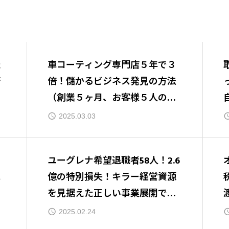
た
車コーティング専門店５年で３
済
倍！儲かるビジネス発見の方法
（創業５ヶ月、お客様５人の状
態から、４ヶ月後には創業資金
2025.03.03
の返済開始
！
ユーグレナ希望退職者58人！2.6
に
億の特別損失！キラー経営資源
を見据えた正しい事業展開でV
字回復を！
2025.02.24