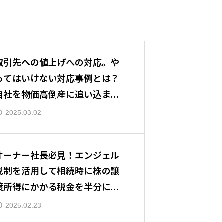
取引先への値上げへの対応。や
ってはいけない対応事例とは？
自社を物価高倒産に追い込まな
いために
2025.03.02
オーナー社長必見！エンジェル
税制を活用して相続時に株の譲
渡所得にかかる税金を半分にす
る方法とは？
2025.02.23