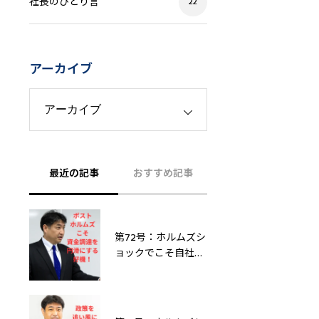
社長のひとり言
22
アーカイブ
最近の記事
おすすめ記事
第72号：ホルムズシ
ョックでこそ自社を
飛躍させる！「攻
め」と「守り」の融
資・外部資金調達策
6選