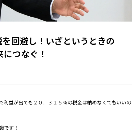
税を回避し！いざというときの
来につなぐ！
で利益が出ても２０．３１５％の税金は納めなくてもいいの
識です！