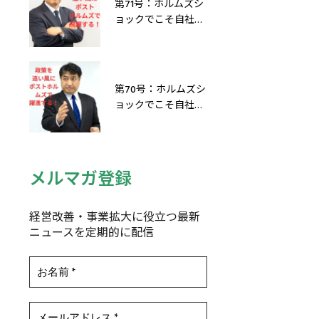
第71号：ホルムズシ
ョックでこそ自社を
飛躍させる！「攻
め」と「守り」の補
助金・助成金6選
第70号：ホルムズシ
ョックでこそ自社を
飛躍させる！「攻
め」と「守り」の政
策・税制6選
メルマガ登録
経営改善・事業拡大に役立つ最新
ニュースを定期的に配信
^^^^^^