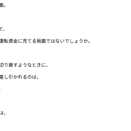
面。
て、
運転資金に充てる局面ではないでしょうか。
切り崩すようなときに、
差し引かれるのは、
。
は、