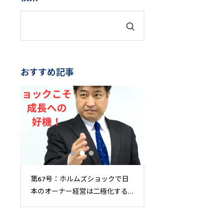
おすすめ記事
出
第67号：ホルムズショックで日
「中小企業省力化投
行し
本のオーナー経営は二極化する
を活用して、人不足
き
～供給網を制する者が市場を制
売上アップをはかる
する～