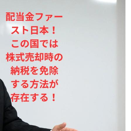
第63号クロードコードが生み
す“事業経営者量産革命”〜実
たオーナー社長だけが実現で
る“永続不滅経営”！