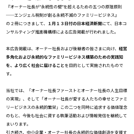
『オーナー社長が“永続性の壁”を超えるための五つの原理原則
──エンジェル税制が創る永続不滅のファミリービジネス』
の２冊につきまして、
１月１３日付の日本経済新聞
にて、日本コ
ンサルティング推進機構様による広告掲載が行われました。
本広告掲載は、オーナー社長および後継者の皆さまに向け、
経営
多角化および永続的なファミリービジネス構築のための実践知
を、より広く社会に届けること
を目的として実施されたもので
す。
当社では、「オーナー社長ファーストとオーナー社長の人生目標
の実現」、そして「オーナー社長が愛する人たちの幸せとファミ
リービジネスの永続的繁栄」――この二つを同時に追求する価値理念
のもと、今後も社会に資する執筆活動および情報発信を継続して
まいります。
引き続き、中小企業・オーナー社長の永続的な価値創造を支援す