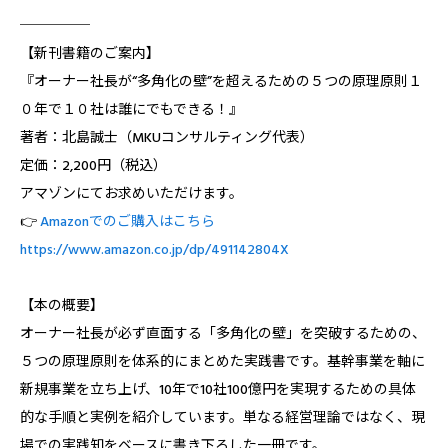
─────
【新刊書籍のご案内】
『オーナー社長が“多角化の壁”を超えるための５つの原理原則――１
０年で１０社は誰にでもできる！』
著者：北島誠士（MKUコンサルティング代表）
定価：2,200円（税込）
アマゾンにてお求めいただけます。
👉
Amazonでのご購入はこちら
https://www.amazon.co.jp/dp/491142804X
【本の概要】
オーナー社長が必ず直面する「多角化の壁」を突破するための、
５つの原理原則を体系的にまとめた実践書です。基幹事業を軸に
新規事業を立ち上げ、10年で10社100億円を実現するための具体
的な手順と実例を紹介しています。単なる経営理論ではなく、現
場での実践知をベースに書き下ろした一冊です。