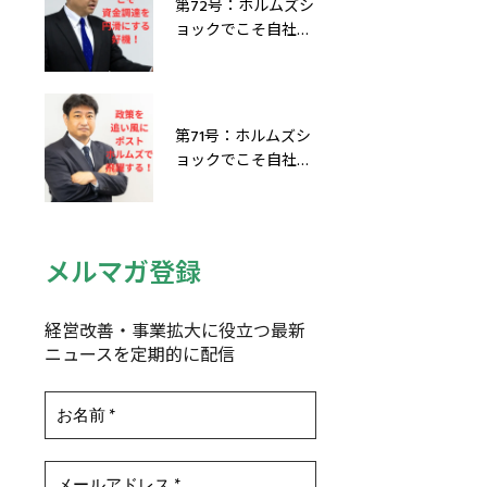
第72号：ホルムズシ
ョックでこそ自社を
飛躍させる！「攻
め」と「守り」の融
資・外部資金調達策
6選
第71号：ホルムズシ
ョックでこそ自社を
飛躍させる！「攻
め」と「守り」の補
助金・助成金6選
メルマガ登録
経営改善・事業拡大に役立つ最新
ニュースを定期的に配信
^^^^^^