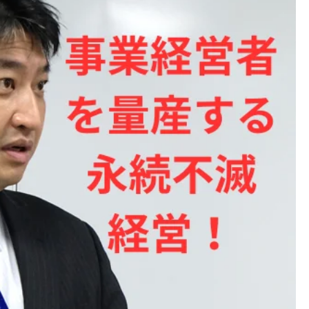
第54号：担保は取られないが
社は取られる――企業価値担保権
真実