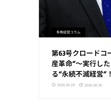
多角経営コラム
第63号クロードコ
産革命”〜実行し
る“永続不滅経営”
2026.05.29
2026.06.30