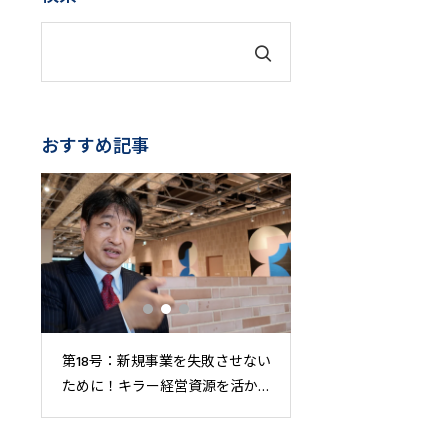
おすすめ記事
会
第18号：新規事業を失敗させない
【第7回：グループ経
の
ために！キラー経営資源を活か
第一歩！グループ通
した新規事業戦略！
用して問題を一気解